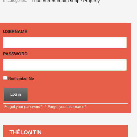
Thuê nhà-mua bán shop / Property
In categories:
USERNAME
PASSWORD
Remember Me
Forgot your password?
/
Forgot your username?
THỂ LOẠI TIN