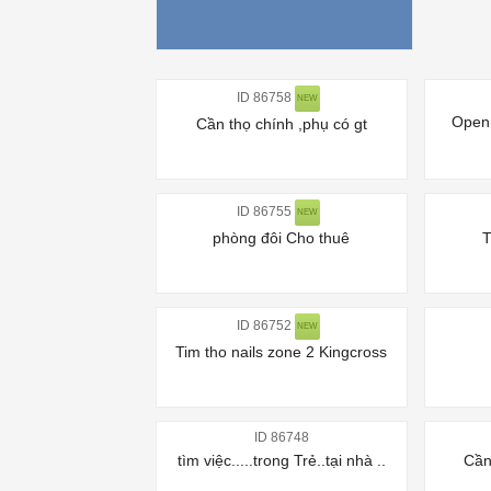
ID 86758
NEW
Open 
Cần thọ chính ,phụ có gt
ID 86755
NEW
phòng đôi Cho thuê
T
ID 86752
NEW
Tim tho nails zone 2 Kingcross
ID 86748
tìm việc.....trong Trẻ..tại nhà ..
Cần