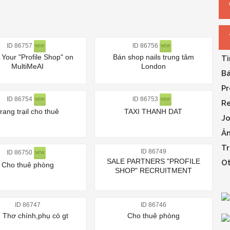
ID 86757
ID 86756
NEW
NEW
Your "Profile Shop" on
Bán shop nails trung tâm
Tì
MultiMeAI
London
Bá
Pr
ID 86754
ID 86753
NEW
NEW
Re
rang trạil cho thuê
TAXI THANH DAT
Jo
Ăn
Tr
ID 86749
ID 86750
NEW
SALE PARTNERS "PROFILE
Ot
Cho thuê phòng
SHOP" RECRUITMENT
ID 86747
ID 86746
 Thơ chính,phụ có gt
Cho thuê phòng