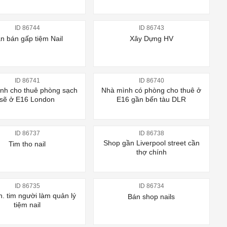
ID 86744
ID 86743
n bán gấp tiệm Nail
Xây Dựng HV
ID 86741
ID 86740
nh cho thuê phòng sạch
Nhà mình có phòng cho thuê ở
sẽ ở E16 London
E16 gần bến tàu DLR
ID 86737
ID 86738
Shop gần Liverpool street cần
Tim tho nail
thợ chính
ID 86735
ID 86734
. tim người làm quản lý
Bán shop nails
tiệm nail