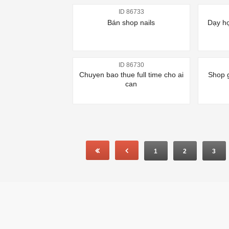
ID 86733
Bán shop nails
Dạy họ
ID 86730
Chuyen bao thue full time cho ai
Shop g
can
1
2
3