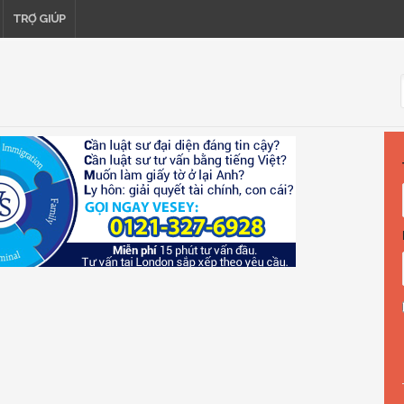
TRỢ GIÚP