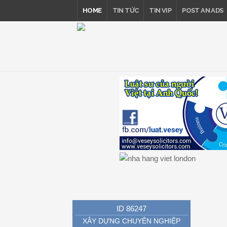
HOME
TIN TỨC
TIN VIP
POST AN ADS
ID 86247
XÂY DỰNG CHUYÊN NGHIỆP