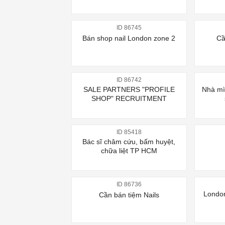
ID 86745
Bán shop nail London zone 2
Cầ
ID 86742
SALE PARTNERS "PROFILE
Nhà mì
SHOP" RECRUITMENT
ID 85418
Bác sĩ châm cứu, bấm huyệt,
chữa liệt TP HCM
ID 86736
London
Cần bán tiệm Nails