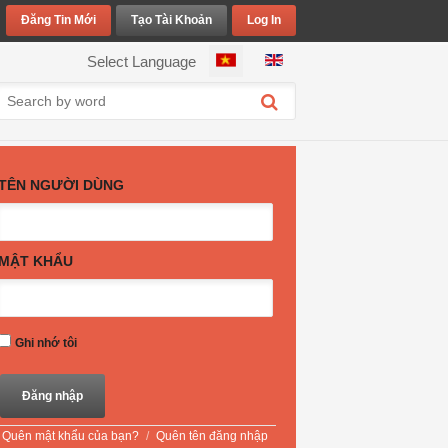
Đăng Tin Mới
Tạo Tài Khoản
Log In
Chọn ngôn ngữ của bạn
Select Language
TÊN NGƯỜI DÙNG
MẬT KHẨU
Ghi nhớ tôi
Quên mật khẩu của bạn?
/
Quên tên đăng nhập