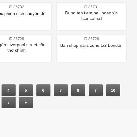
ID 86732
ID 86731
Dung ten tiem nail hoac xin
c phiên dịch chuyển đồ
licence nail
ID 86729
ID 86728
ần Liverpool street cần
Bán shop nails zone 1/2 London
thợ chính
4
5
6
7
8
9
10