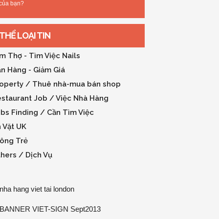
của bạn?
THỂ LOẠI TIN
m Thợ - Tìm Việc Nails
n Hàng - Giảm Giá
operty / Thuê nhà-mua bán shop
staurant Job / Việc Nhà Hàng
bs Finding / Cần Tìm Việc
 Vặt UK
ông Trẻ
hers / Dịch Vụ