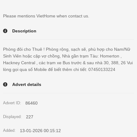
Please mentions VietHome when contact us.
Description
Phòng đôi cho Thuê ! Phòng rộng, sạch sẽ, phù hợp cho Nam/Nữ
Sinh Viên hoặc cặp vợ chồng, Nhà gần trạm Tàu: Homerton ,
Hackney Central , các trạm xe Bus trước & sau nhà 30, 388, 26 Vui
lòng gọi qua số Mobile để biết thêm chi tiết: 07450133224
Advert details
86460
Advert ID:
227
Displayed:
13-01-2026 00:15:12
Added: