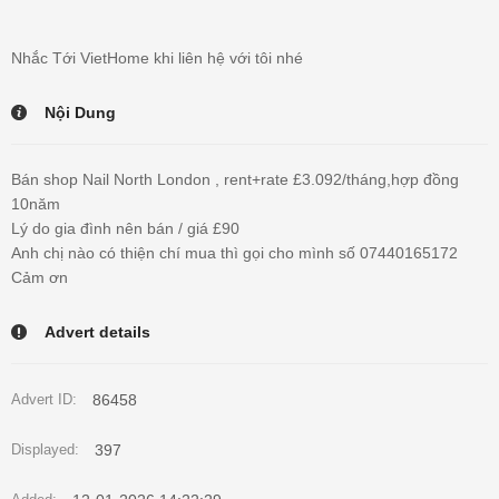
Nhắc Tới VietHome khi liên hệ với tôi nhé
Nội Dung
Bán shop Nail North London , rent+rate £3.092/tháng,hợp đồng
10năm
Lý do gia đình nên bán / giá £90
Anh chị nào có thiện chí mua thì gọi cho mình số 07440165172
Cảm ơn
Advert details
86458
Advert ID:
397
Displayed: