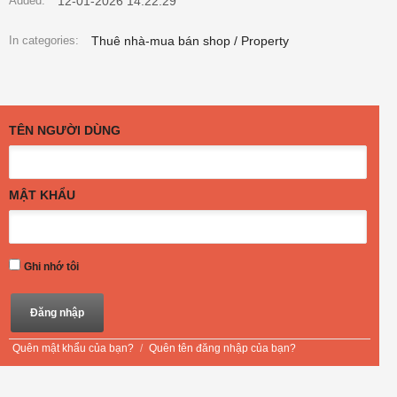
12-01-2026 14:22:29
Added:
Thuê nhà-mua bán shop / Property
In categories:
TÊN NGƯỜI DÙNG
MẬT KHẨU
Ghi nhớ tôi
Quên mật khẩu của bạn?
/
Quên tên đăng nhập của bạn?