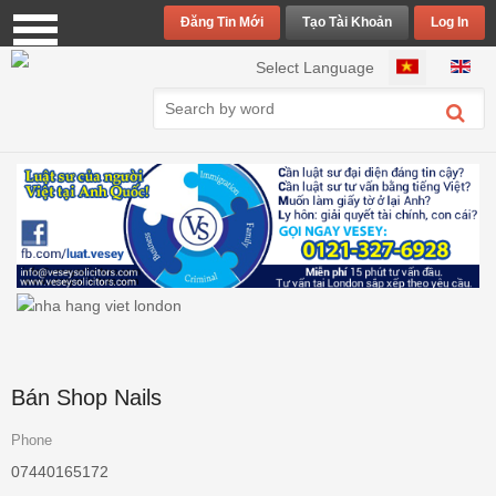
Đăng Tin Mới
Tạo Tài Khoản
Log In
Chọn ngôn ngữ của bạn
Select Language
Bán Shop Nails
Phone
07440165172