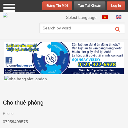
Đăng Tin Mới
Tạo Tài Khoản
Log In
Chọn ngôn ngữ của bạn
Select Language
Cho thuê phòng
Phone
07959499575