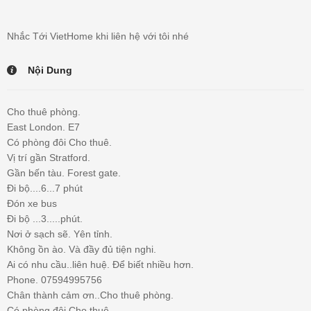
Nhắc Tới VietHome khi liên hệ với tôi nhé
Nội Dung
Cho thuê phòng.
East London. E7
Có phòng đôi Cho thuê.
Vị trí gần Stratford.
Gần bến tàu. Forest gate.
Đi bộ....6...7 phút
Đón xe bus
Đi bộ ...3.....phút.
Nơi ở sạch sẽ. Yên tỉnh.
Không ồn ào. Và đầy đủ tiện nghi.
Ai có nhu cầu..liên huệ. Để biết nhiều hơn.
Phone. 07594995756
Chân thành cảm ơn..Cho thuê phòng.
Có phòng đôi Cho thuê.