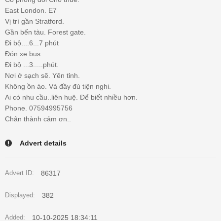
East London. E7
Vị trí gần Stratford.
Gần bến tàu. Forest gate.
Đi bộ....6...7 phút
Đón xe bus
Đi bộ ...3.....phút.
Nơi ở sạch sẽ. Yên tỉnh.
Không ồn ào. Và đầy đủ tiện nghi.
Ai có nhu cầu..liên huệ. Để biết nhiều hơn.
Phone. 07594995756
Chân thành cảm ơn..
Advert details
86317
Advert ID:
382
Displayed:
10-10-2025 18:34:11
Added: