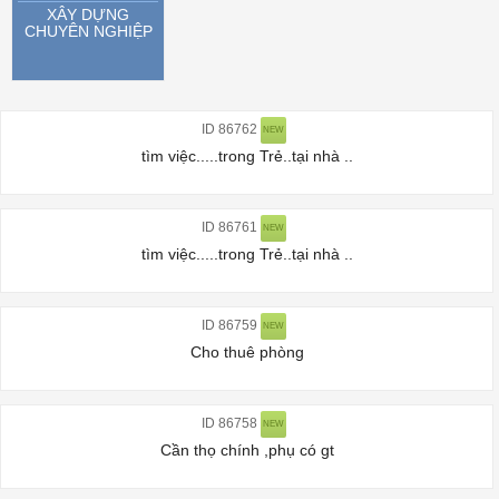
XÂY DỰNG
CHUYÊN NGHIỆP
ID 86762
NEW
tìm việc.....trong Trẻ..tại nhà ..
ID 86761
NEW
tìm việc.....trong Trẻ..tại nhà ..
ID 86759
NEW
Cho thuê phòng
ID 86758
NEW
Cần thọ chính ,phụ có gt