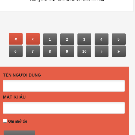
1
2
3
4
5
6
7
8
9
10
TÊN NGƯỜI DÙNG
MẬT KHẨU
Ghi nhớ tôi