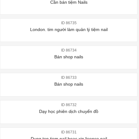
Cần bán tiệm Nails
ID 86735
London. tim người làm quản lý tiệm nail
ID 86734
Bán shop nails
ID 86733
Bán shop nails
ID 86732
Dạy học phiên dịch chuyển đồ
ID 86731
Dung ten tiem nail hoac xin licence nail