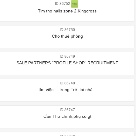
ID 86752
NEW
Tim tho nails zone 2 Kingcross
ID 86750
Cho thuê phòng
ID 86749
SALE PARTNERS "PROFILE SHOP" RECRUITMENT
ID 86748
tìm việc.....trong Trẻ..tại nhà ..
ID 86747
Cần Thơ chính,phụ có gt