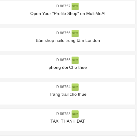
ID 86757
NEW
Open Your "Profile Shop" on MultiMeAI
ID 86756
NEW
Bán shop nails trung tâm London
ID 86755
NEW
phòng đôi Cho thuê
ID 86754
NEW
Trang trạil cho thuê
ID 86753
NEW
TAXI THANH DAT