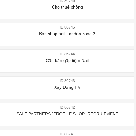
ID 86746
Cho thuê phòng
ID 86745
Bán shop nail London zone 2
ID 86744
Cần bán gấp tiệm Nail
ID 86743
Xây Dựng HV
ID 86742
SALE PARTNERS "PROFILE SHOP" RECRUITMENT
ID 86741